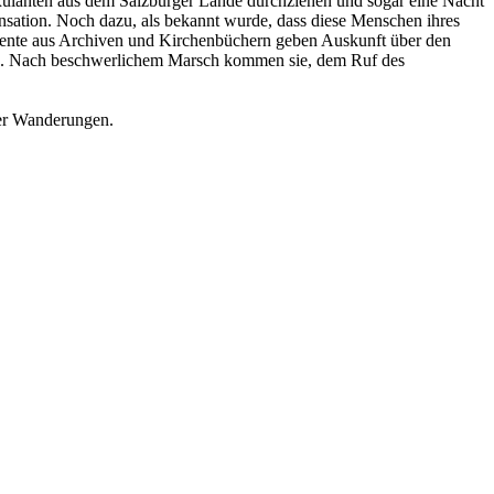
ulanten aus dem Salzburger Lande durchziehen und sogar eine Nacht
ensation. Noch dazu, als bekannt wurde, dass diese Menschen ihres
mente aus Archiven und Kirchenbüchern geben Auskunft über den
rg. Nach beschwerlichem Marsch kommen sie, dem Ruf des
ier Wanderungen.