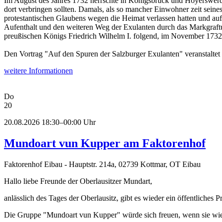
Im August des Jahres 1732 herrschte in Königsbrück und Hoyerswer
dort verbringen sollten. Damals, als so mancher Einwohner zeit sein
protestantischen Glaubens wegen die Heimat verlassen hatten und 
Aufenthalt und den weiteren Weg der Exulanten durch das Markgra
preußischen Königs Friedrich Wilhelm I. folgend, im November 1732 
Den Vortrag "Auf den Spuren der Salzburger Exulanten" veranstaltet 
weitere Informationen
Do
20
20.08.2026 18:30–00:00 Uhr
Mundoart vun Kupper am Faktorenhof
Faktorenhof Eibau - Hauptstr. 214a, 02739 Kottmar, OT Eibau
Hallo liebe Freunde der Oberlausitzer Mundart,
anlässlich des Tages der Oberlausitz, gibt es wieder ein öffentliche
Die Gruppe "Mundoart vun Kupper" würde sich freuen, wenn sie wied