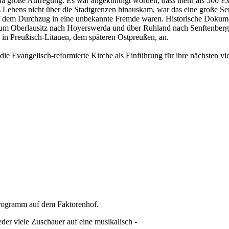
da große Aufregung. Es war angekündigt worden, dass mehr als 500 Ex
es Lebens nicht über die Stadtgrenzen hinauskam, war das eine große S
auf dem Durchzug in eine unbekannte Fremde waren. Historische Doku
ftum Oberlausitz nach Hoyerswerda und über Ruhland nach Senftenbe
in Preußisch-Litauen, dem späteren Ostpreußen, an.
die Evangelisch-reformierte Kirche als Einführung für ihre nächsten v
s Programm auf dem Faktorenhof.
er viele Zuschauer auf eine musikalisch -